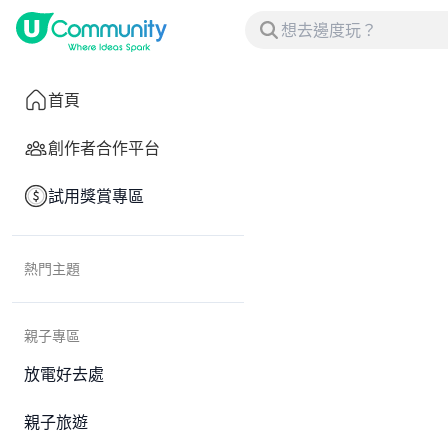
首頁
創作者合作平台
試用獎賞專區
熱門主題
親子專區
放電好去處
親子旅遊