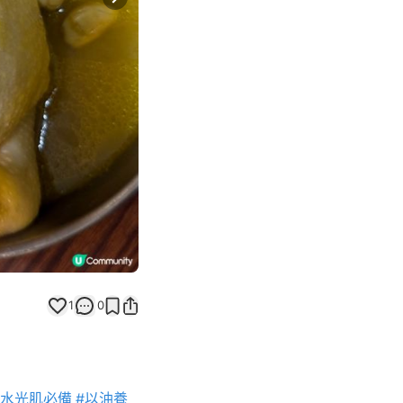
Next slide
返回帖文
1
0
#水光肌必備
#以油養