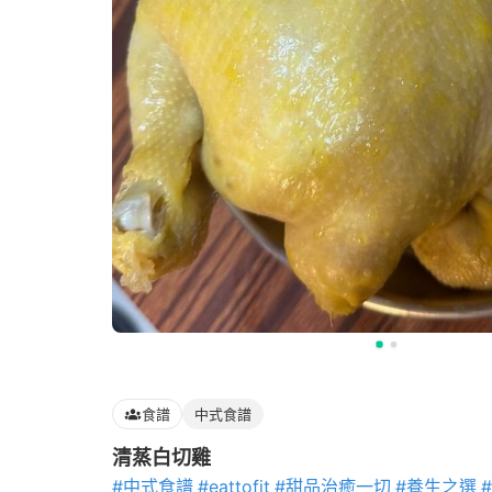
食譜
中式食譜
清蒸白切雞
#中式食譜
#eattofit
#甜品治癒一切
#養生之選