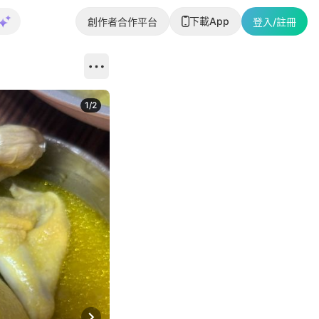
下載App
創作者合作平台
登入/註冊
1
/
2
即睇更多社