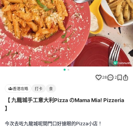
28
2
香港攻略
打卡
食
【 九龍城手工意大利Pizza のMama Mia! Pizzeria
】
今次去咗九龍城呢間門口好搶眼的Pizza小店！