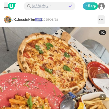
下載App
JK.JessieKim
2025/08/28
1
/
2
Next