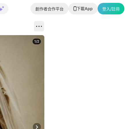
下載App
創作者合作平台
登入/註冊
1
/
2
即睇更多社