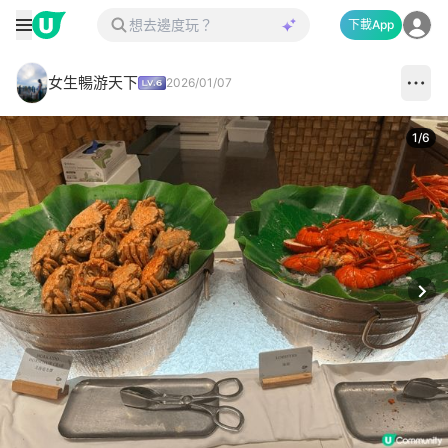
下載App
女生暢游天下
2026/01/07
1
/
6
Next