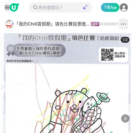
下載App
「我的Chill賞假期」填色比賽投票進行中✅
2026/06/01
1
/
2
Next