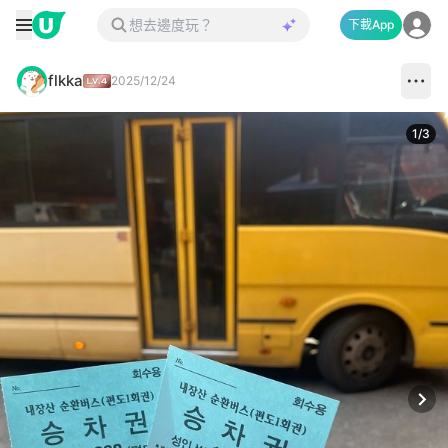
下載App
flkka
2025/12/24
1
/
3
Next