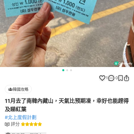
1
0
韓國攻略
11月去了南韓內藏山，天氣比预期凍，幸好也能趕得
及睇紅葉
#北上度假計劃
評分