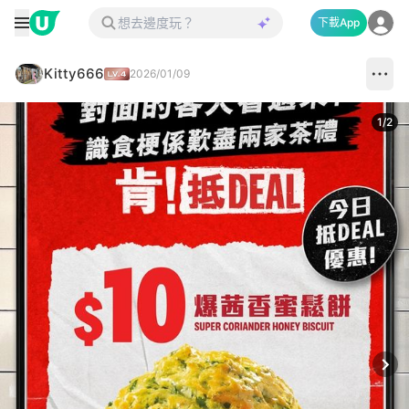
下載App
Kitty666
2026/01/09
1
/
2
Next