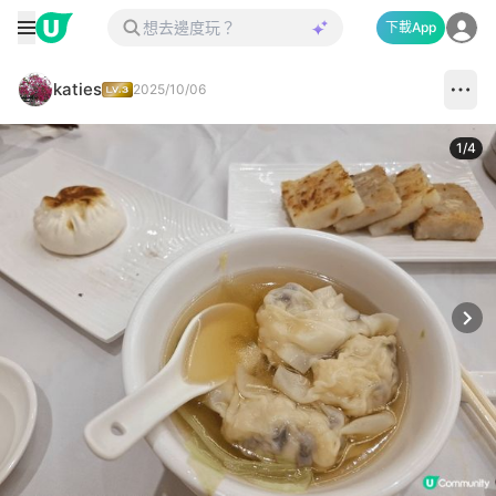
下載App
katies
2025/10/06
1
/
4
Next