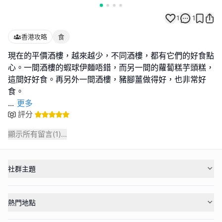
1
1
香港攻略
食
現在的平價酒樓，越來越少，不同酒樓，都有它們的好食點
心。一間酒樓的蝦球伊麵唔錯，而另一間的蘿蔔糕芋頭糕，
這間好好食。再另外一間酒樓，豬腳薑做得好，也非常好
...
更多
評分
顯示所有留言(
1
)...
社群主題
熱門地點