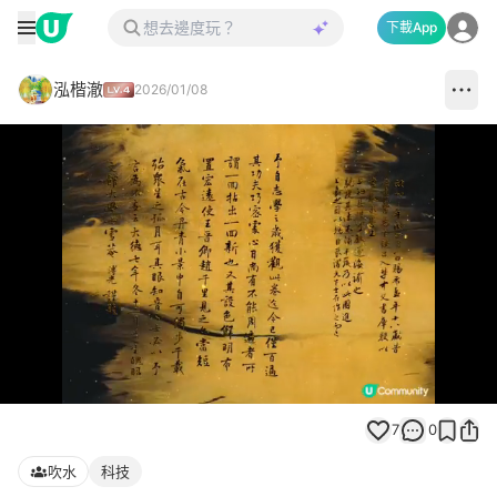
下載App
泓楷澈
2026/01/08
Loaded
:
Unmute
81.82%
7
0
吹水
科技