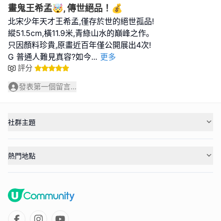
畫鬼王希孟🤯, 傳世絕品！💰
北宋少年天才王希孟,僅存於世的絕世孤品!
縱51.5cm,橫11.9米,青綠山水的巔峰之作｡
只因顏料珍貴,原畫近百年僅公開展出4次!
G 普通人難見真容?如今
...
更多
評分
發表第一個留言...
社群主題
熱門地點