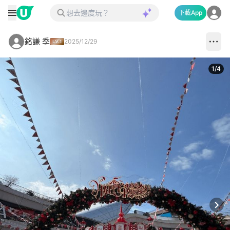
下載App
銘謙 季
2025/12/29
1
/
4
Next