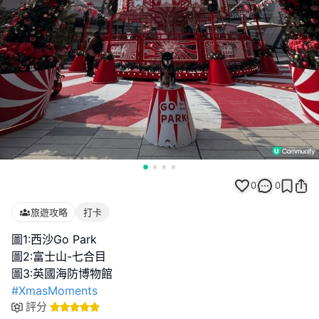
0
0
旅遊攻略
打卡
圖1:西沙Go Park
圖2:富士山-七合目
#XmasMoments
評分