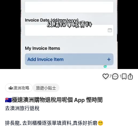
Loaded
:
Unmute
100.00%
7
1
澳洲攻略
旅遊小貼士
🇦🇺極速澳洲購物退稅用呢個 App 慳時間
去澳洲旅行退稅
排長龍､去到櫃檯逐張單填資料,真係好折磨😵‍💫