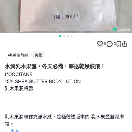
6
0
美妝時尚
美妝
水潤乳木果露，冬天必備，擊退乾燥痕癢！
L'OCCITANE
15% SHEA BUTTER BODY LOTION
乳木果潤膚露
乳木果潤膚露充滿水感，是極薄透版本的 乳木果豐凝潤膚
...
更多