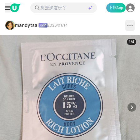
下載App
mandytsai
2026/01/14
1
/
4
Next