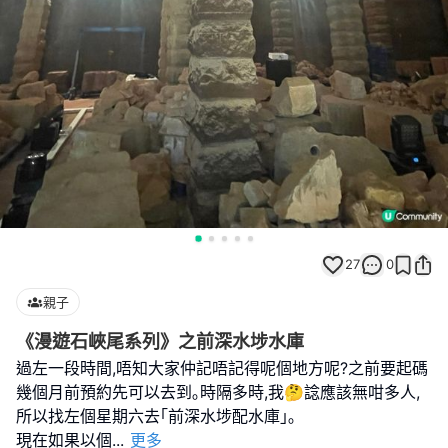
27
0
親子
《漫遊石峽尾系列》之前深水埗水庫
過左一段時間,唔知大家仲記唔記得呢個地方呢?之前要起碼
幾個月前預約先可以去到｡時隔多時,我🤔諗應該無咁多人,
所以找左個星期六去｢前深水埗配水庫｣｡
現在如果以個
...
更多