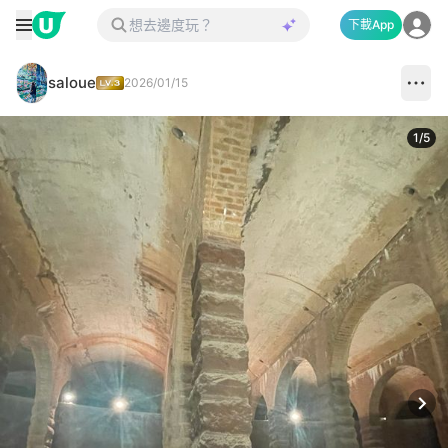
下載App
saloue
2026/01/15
1
/
5
Next