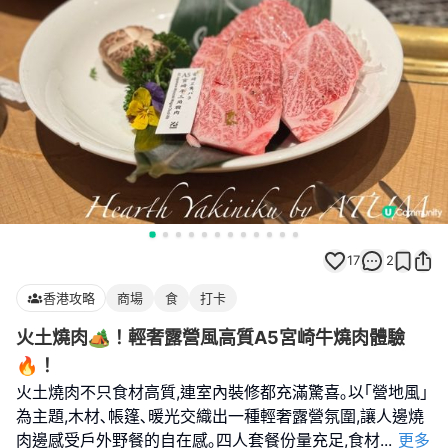
17
2
香港攻略
商場
食
打卡
火土燒肉🏕️！輕奢露營風高質A5宮崎牛燒肉體驗
🔥！
火土燒肉不只食材高質,連室內裝修都充滿驚喜｡以｢營地風｣
為主題,木材､帳篷､暖光交織出一種輕奢露營氛圍,讓人邊燒
肉邊感受戶外野餐的自在感｡四人套餐份量充足,食材
...
更多