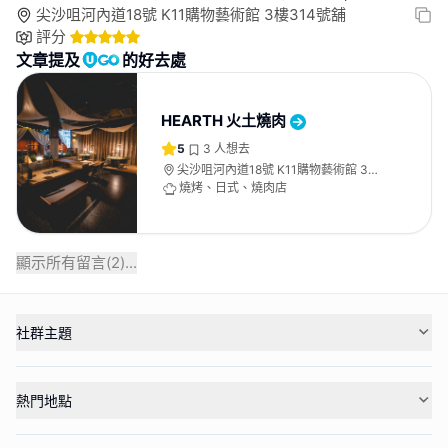
尖沙咀河內道18號 K11購物藝術館 3樓314號舖
評分
文章提及
的好去處
HEARTH 火土燒肉
5
3
人想去
尖沙咀河內道18號 K11購物藝術館 3樓
314號舖
燒烤、日式、燒肉店
顯示所有留言(
2
)...
社群主題
熱門地點