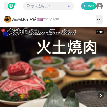
下載App
Snowblue 雪藍
2025/12/30
1
/
12
Next