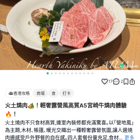
17
2
香港攻略
商場
食
打卡
火土燒肉🏕️！輕奢露營風高質A5宮崎牛燒肉體驗
🔥！
火土燒肉不只食材高質,連室內裝修都充滿驚喜｡以｢營地風｣
為主題,木材､帳篷､暖光交織出一種輕奢露營氛圍,讓人邊燒
肉邊感受戶外野餐的自在感｡四人套餐份量充足,食材
...
更多