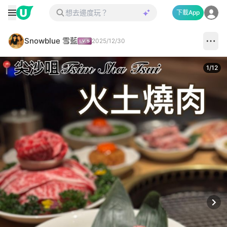
下載App
Snowblue 雪藍
2025/12/30
1
/
12
Next