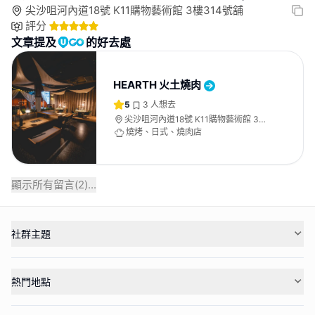
尖沙咀河內道18號 K11購物藝術館 3樓314號舖
評分
文章提及
的好去處
HEARTH 火土燒肉
5
3
人想去
尖沙咀河內道18號 K11購物藝術館 3樓
314號舖
燒烤、日式、燒肉店
顯示所有留言(
2
)...
社群主題
熱門地點