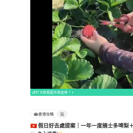
Loaded
:
100.00%
打卡即賞超市現金券！
香港攻略
玩
🇭🇰 假日好去處提案｜一年一度摘士多啤梨