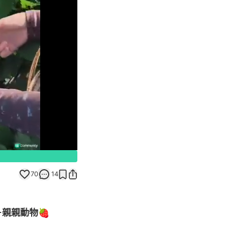
Unmute
70
14
＋親親動物🍓