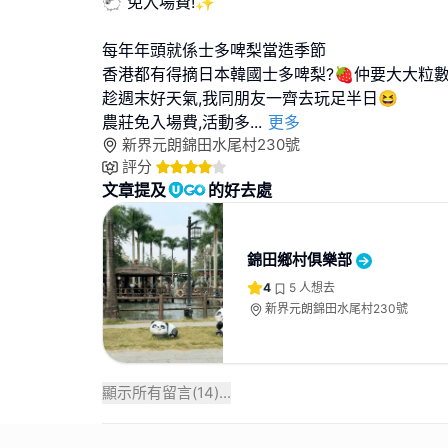
🐑 免入場費!✨
每年年頭就係士多啤梨當造季節
香港都有得摘日本韓國士多啤梨?🍓仲要大大粒
趁週末好天氣,我同朋友一齊去玩足半日😆
農莊免入場費,活動多
...
更多
新界元朗錦田水尾村230號
評分
文章提及
的好去處
錦田鄉村俱樂部
4
5
人想去
新界元朗錦田水尾村230號
顯示所有留言(
14
)...