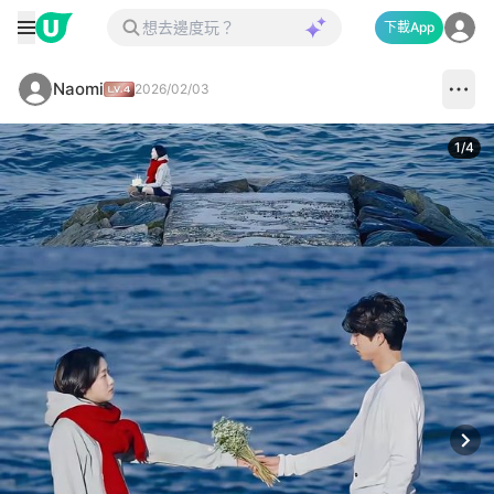
下載App
Naomi
2026/02/03
1
/
4
Next