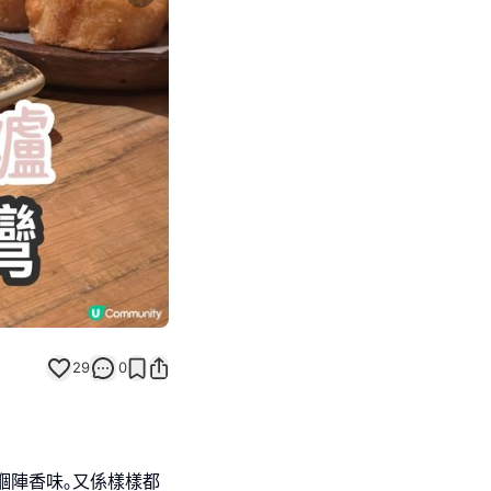
Next slide
29
0
嗰陣香味｡又係樣樣都