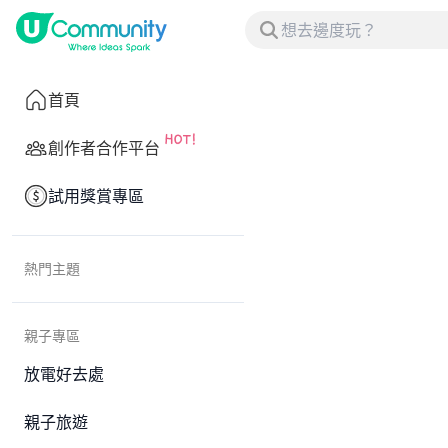
首頁
創作者合作平台
試用獎賞專區
熱門主題
親子專區
放電好去處
親子旅遊