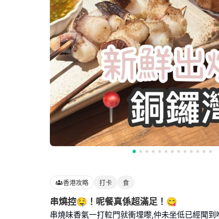
香港攻略
打卡
食
串燒控🤤！呢餐真係超滿足！😋
串燒味香氣一打𨋢門就衝埋嚟,仲未坐低已經聞到