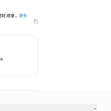
啱好,唔會
...
更多
5樓