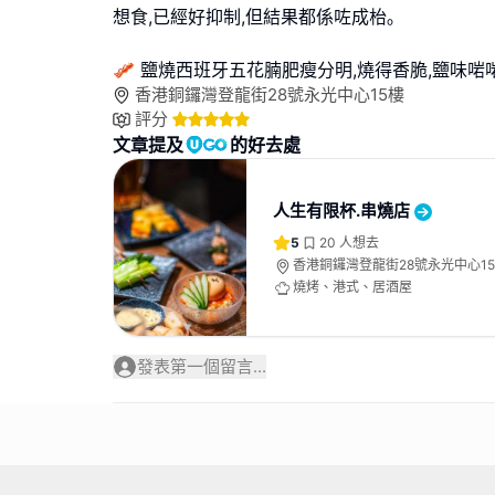
想食,已經好抑制,但結果都係咗成枱｡
🥓 鹽燒西班牙五花腩肥瘦分明,燒得香脆,鹽味啱
香港銅鑼灣登龍街28號永光中心15樓
評分
文章提及
的好去處
人生有限杯.串燒店
5
20
人想去
香港銅鑼灣登龍街28號永光中心1
燒烤、港式、居酒屋
發表第一個留言...