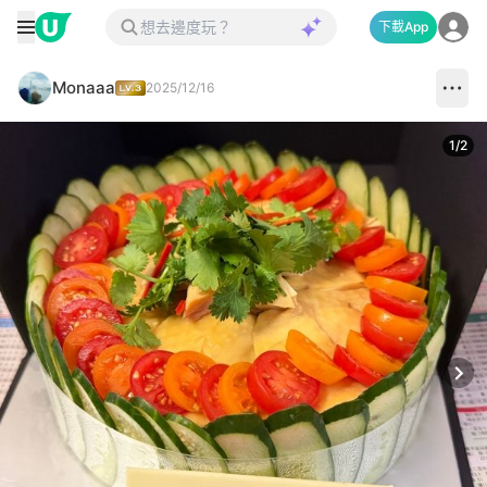
下載App
Monaaa
2025/12/16
1
/
2
Next