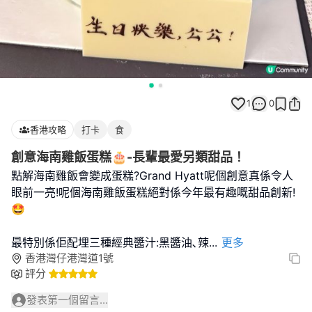
1
0
香港攻略
打卡
食
創意海南雞飯蛋糕🎂-長輩最愛另類甜品！
點解海南雞飯會變成蛋糕?Grand Hyatt呢個創意真係令人
眼前一亮!呢個海南雞飯蛋糕絕對係今年最有趣嘅甜品創新!
🤩
最特別係佢配埋三種經典醬汁:黑醬油､辣
...
更多
香港灣仔港灣道1號
評分
發表第一個留言...