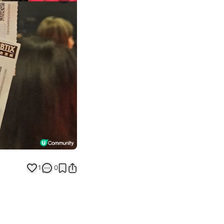
Next slide
1
0