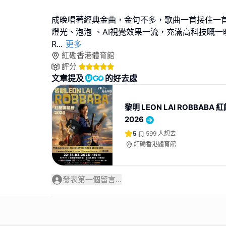
成晚唱著經典金曲，金句不多，歌曲一首接住一
燈光、泡泡 、AI視覺效果一流，充滿高科技嘅一
R
...
更多
紅磡香港體育館
評分
文章提及
的好去處
黎明 LEON LAI ROBBABA
2026
5
599
人想去
紅磡香港體育館
發表第一個留言...