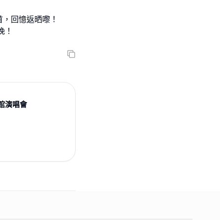
首，回憶返晒嚟！
晚！
 紅館演唱會