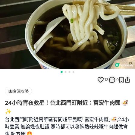
13
0
台灣攻略
24小時宵夜救星！台北西門町附近：富宏牛肉麵 🍜
✨
台北西門町附近萬華區有間超平民嘅｢富宏牛肉麵｣🍜,24小
時營業,無論幾夜肚餓,隨時都可以嚟碗熱辣辣嘅牛肉麵做宵
夜,超方便!🤩