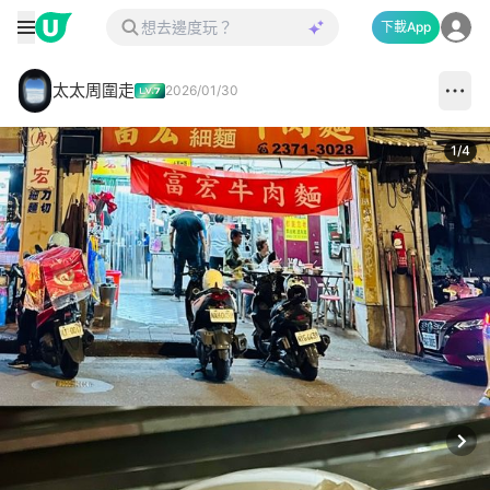
下載App
太太周圍走
2026/01/30
1
/
4
Next