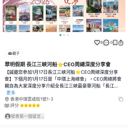
8
0
親子
翠明假期 長江三峽河船⭐️CEO周總深度分享會
【誠邀您參加1月17日長江三峽河船⭐️CEO周總深度分享
會】下個月的1月17日是「中環上海總會」，CEO周總將會
親自為大家深度分享介紹全長江三峽最豪華河船「長江
...
更多
香港中環雲咸街1號1-3
評分
發表第一個留言...