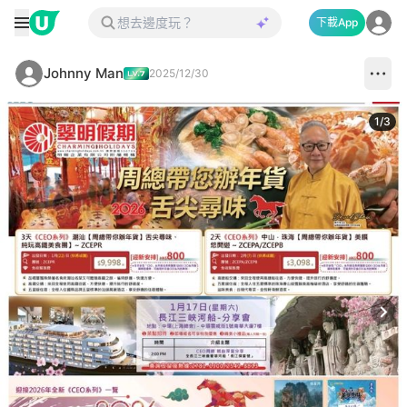
下載App
Johnny Man
2025/12/30
1
/
3
Next