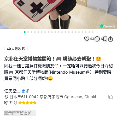
43
6
大阪攻略
京都任天堂博物館開箱！🎮 粉絲必去朝聖！🤩
同我一樣甘鐘意打機嘅朋友仔，一定唔可以錯過我今日介紹
嘅🎮 京都任天堂博物館(Nintendo Museum)啦!!!特別要睇
買票同小貼士部分啊!@!😄
任天堂
...
更多
日本〒611-0042 京都府宇治市 Oguracho, Oinoki
評分
顯示所有留言(
6
)...