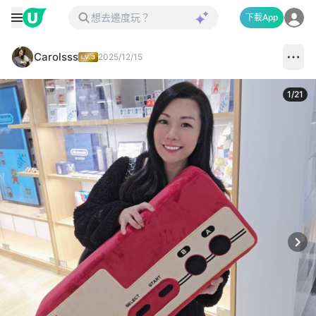
下載App
Carolsss
2025/12/15
1
/
21
Next