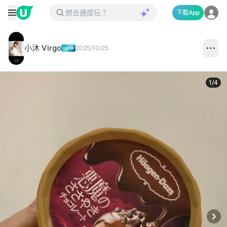
下載App
小沐 Virgo
2025/10/25
1
/
4
Next