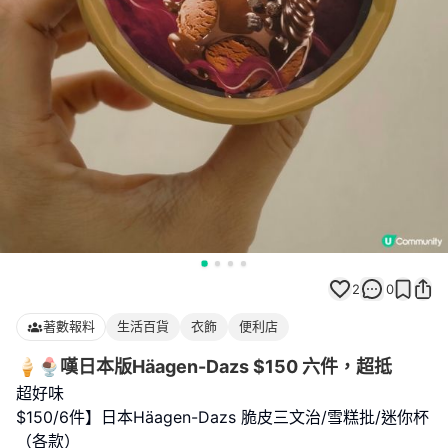
2
0
著數報料
生活百貨
衣飾
便利店
🍦🍨嘆日本版Häagen-Dazs $150 六件，超抵
超好味
$150/6件】日本Häagen-Dazs 脆皮三文治/雪糕批/迷你杯
（各款）