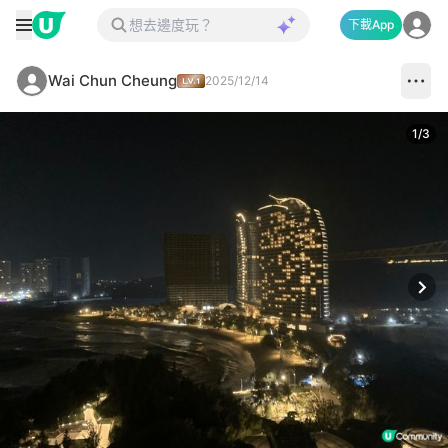
下載App
Wai Chun Cheung
2025/12/14
1
/
3
Next