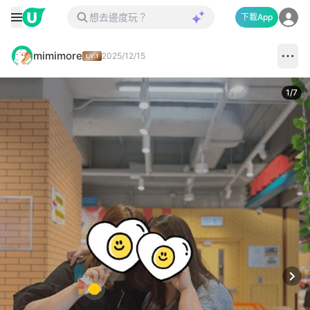
下載App
mimimore
2025/12/15
1
/
7
Next