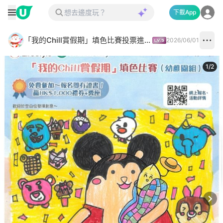
下載App
「我的Chill賞假期」填色比賽投票進行中✅
2026/06/01
1
/
2
Next