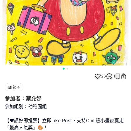
26
1
親子
參加者：蔡允妤
參加組別：幼稚園組
【❤️讚好即投票】立即Like Post，支持Chill級小畫家贏走
「最高人氣獎」🎨！