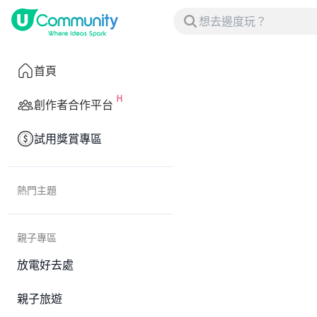
首頁
創作者合作平台
試用獎賞專區
熱門主題
親子專區
放電好去處
親子旅遊