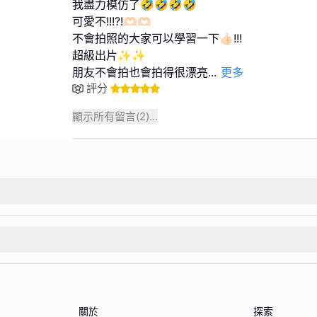
我盡力模仿了🤣🤣🤣🤣
可愛不!!!?!🫶🏻🫶🏻
不會拍照的大家可以學習一下👍🏻!!!
超級出片✨✨
朋友不會拍也會拍得很漂亮
...
更多
評分
顯示所有留言(
2
)...
關於
探索