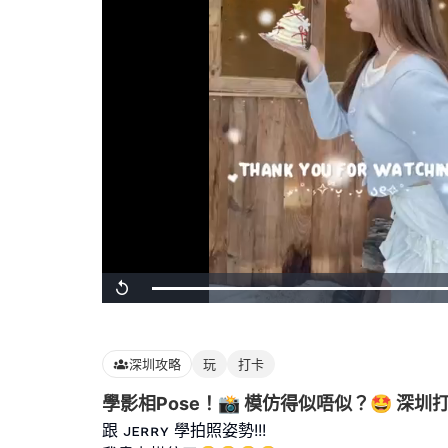
Loaded
:
Replay
100.00%
深圳攻略
玩
打卡
學影相Pose！📸 模仿得似唔似？🤩 深圳
跟 ᴊᴇʀʀʏ 學拍照姿勢!!!