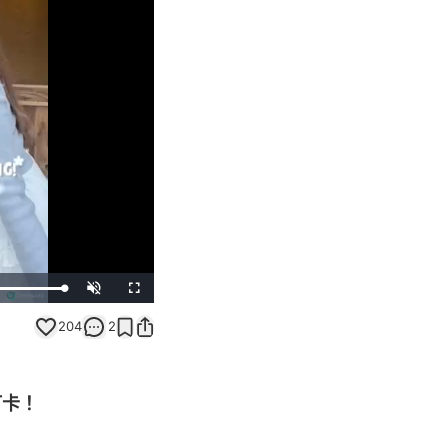
Unmute
Fullscreen
204
2
打卡！