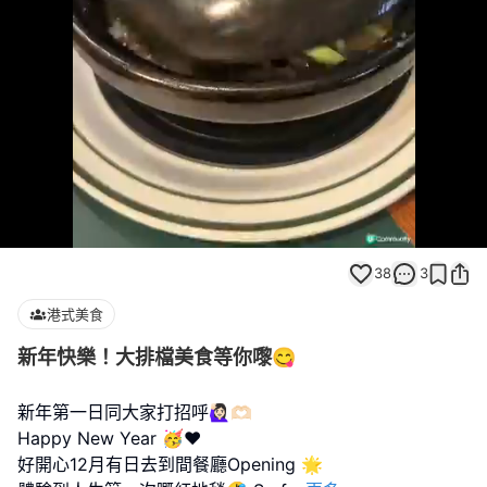
Loaded
:
Unmute
100.00%
38
3
港式美食
新年快樂！大排檔美食等你嚟😋
新年第一日同大家打招呼🙋🏻‍♀️🫶🏻
Happy New Year 🥳❤️
好開心12月有日去到間餐廳Opening 🌟