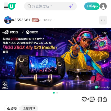
下載App
a35536811
2026/06/03
1
/
2
Next
4
0
娛樂
追星日常