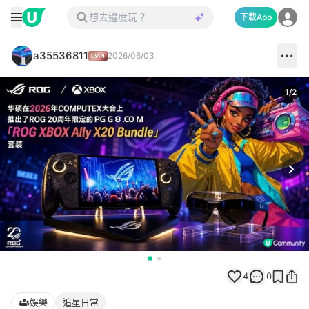
下載App
a35536811
2026/06/03
1
/
2
Next
4
0
娛樂
追星日常