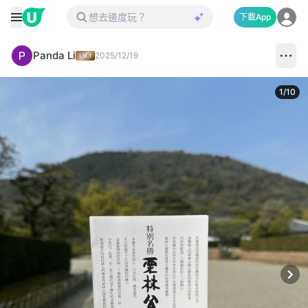
下載App
Panda Li
2025/12/19
1
/
10
Next