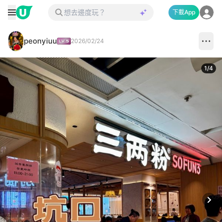
下載App
peonyiuu
2026/02/24
1
/
4
Next