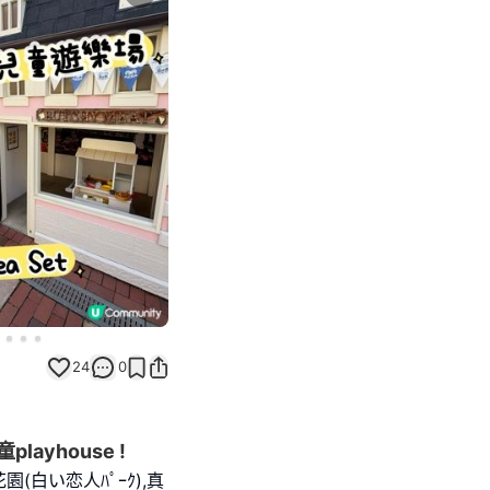
Next slide
24
0
yhouse !
白い恋人ﾊﾟｰｸ),真