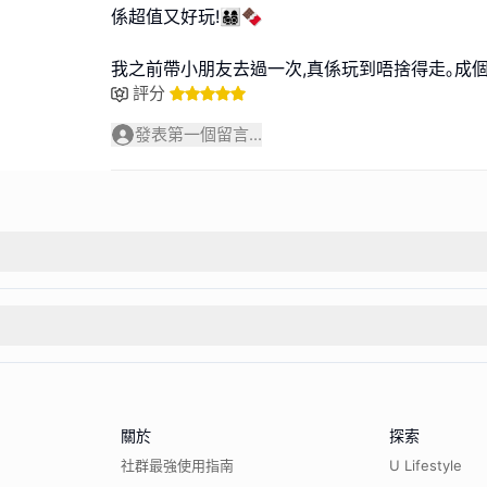
係超值又好玩!👨‍👩‍👧‍👦🍫
我之前帶小朋友去過一次,真係玩到唔捨得走｡成
評分
發表第一個留言...
關於
探索
社群最強使用指南
U Lifestyle