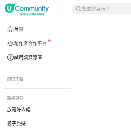
首頁
創作者合作平台
試用獎賞專區
熱門主題
親子專區
放電好去處
親子旅遊