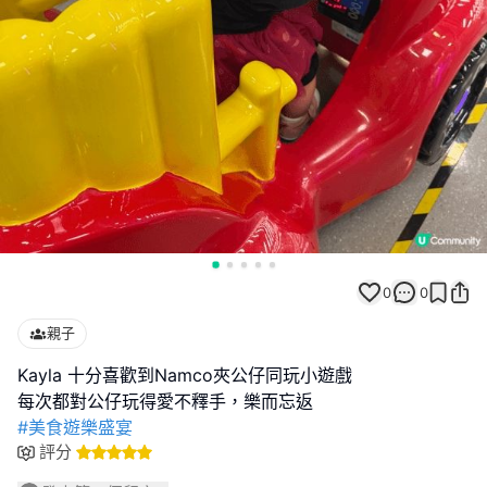
0
0
親子
Kayla 十分喜歡到Namco夾公仔同玩小遊戲
#美食遊樂盛宴
評分