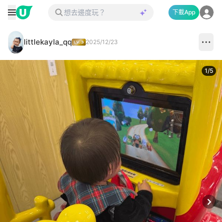
下載App
littlekayla_qq
2025/12/23
1
/
5
Next