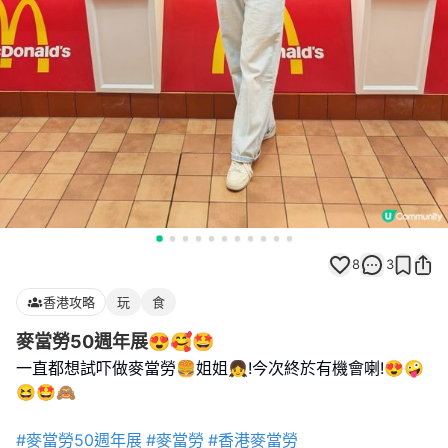
8
3
香港攻略
玩
食
麥當勞50週年展😍🥰🤩
一直都想試吓做麥當勞🍔姐姐👧!今次終於有機會喇!😍🤪
😆🤩🙈
#麥當勞50週年展
#麥當勞
#香港麥當勞