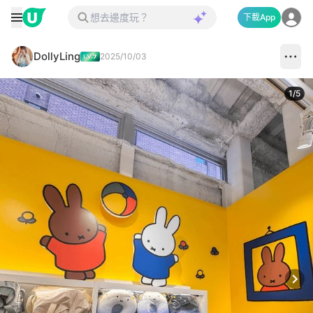
下載App
DollyLing
2025/10/03
1
/
5
Next