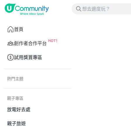
首頁
創作者合作平台
試用獎賞專區
熱門主題
親子專區
放電好去處
親子旅遊