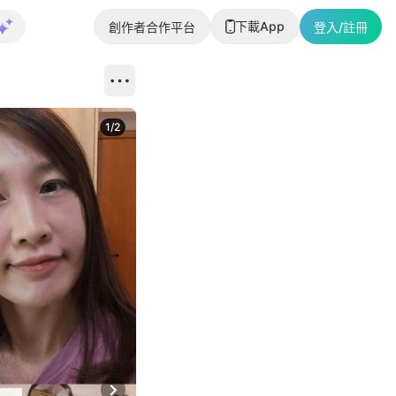
下載App
創作者合作平台
登入/註冊
1
/
2
即睇更多社