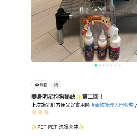
寵物
狗
變身明星狗狗秘訣✨第二回！
上次講完好方便又好實用嘅
#寵物護理入門套裝
👇🏻👇🏻👇🏻
✨PET PET 洗護套裝✨