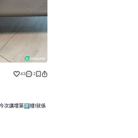
43
2
,今次講埋第2️⃣樣!就係