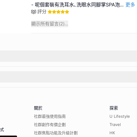
- 呢個套裝有洗耳水､洗眼水同腳掌SPA泡
...
更多
評分
顯示所有留言(
2
)...
關於
探索
社群最強使用指南
U Lifestyle
社群創作有價企劃
Travel
程式
社群焦點功能及升級計劃
HK