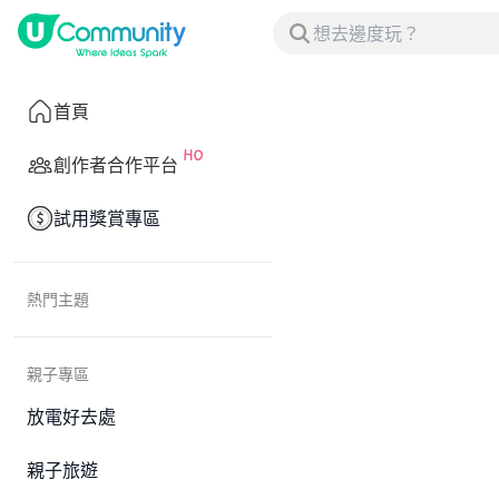
首頁
創作者合作平台
試用獎賞專區
熱門主題
親子專區
放電好去處
親子旅遊