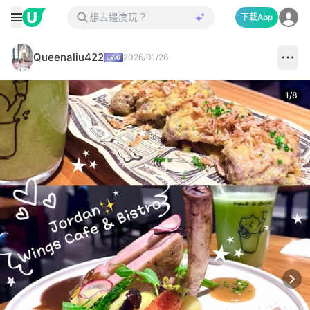
下載App
Queenaliu422
2026/01/26
1
/
8
Next