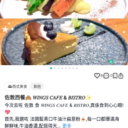
6
0
西式美食
其他
佐敦西餐🙈 𝑊𝐼𝑁𝐺𝑆 𝐶𝐴𝐹𝐸 & 𝐵𝐼𝑆𝑇𝑅𝑂✨
今次去咗 佐敦 食 𝑊𝐼𝑁𝐺𝑆 𝐶𝐴𝐹𝐸 & 𝐵𝐼𝑆𝑇𝑅𝑂,真係食到心心眼!
💖
首先,我選咗 法國藍青口牛油汁扁意粉🍝,每一口都爆滿海
鮮鮮味,牛油香濃,配搭得天
...
更多