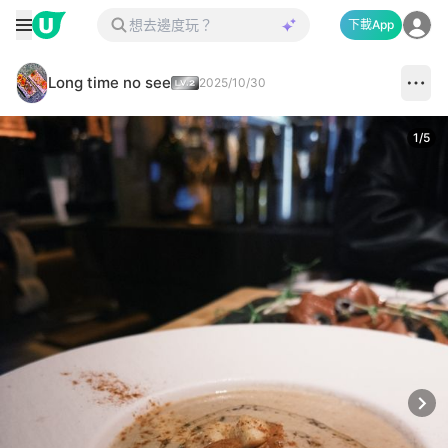
下載App
Long time no see
2025/10/30
1
/
5
Next