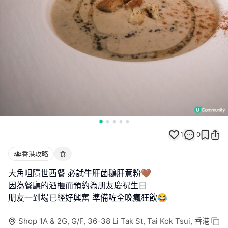
1
0
香港攻略
食
大角咀隱世西餐 必試牛肝菌鵝肝意粉🤎
因為餐廳的酒櫃而預約為朋友慶祝生日
朋友一到場已經好興奮 準備咗全晚瘋狂飲😂
Shop 1A & 2G, G/F, 36-38 Li Tak St, Tai Kok Tsui, 香港