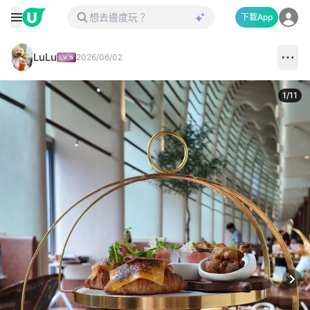
下載App
LuLu
2026/06/02
1
/
11
Next