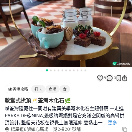
8
0
香港攻略
打卡
商場
食
教堂式拱頂🥂荃灣木化石🌿
喺荃灣隱藏住一間咁有建築美學嘅木化石主題餐廳!一走進
PARKSIDE@NINA,最吸睛嘅絕對是它充滿空間感的高聳拱
頂設計｡整個天花板在視覺上無限延伸,營造出一
...
更多
楊屋道8號如心廣場一期2樓201號舖