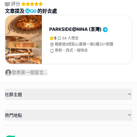
評分
文章提及
的好去處
PARKSIDE@NINA (荃灣)
5
54
人想去
楊屋道8號如心廣場一期2樓201號舖
意粉、西式、咖啡店
發表第一個留言...
社群主題
熱門地點