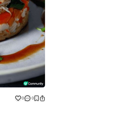
Next slide
0
0