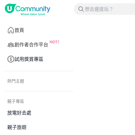
首頁
創作者合作平台
試用獎賞專區
熱門主題
親子專區
放電好去處
親子旅遊