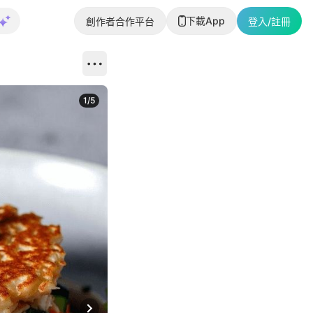
下載App
創作者合作平台
登入/註冊
1
/
5