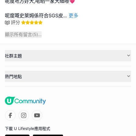
呢度地方好大,啱晒一家大細嚟💗
呢度嘅史萊姆係符合SGS皮
...
更多
評分
顯示所有留言(
5
)...
社群主題
熱門地點
下載 U Lifestyle應用程式