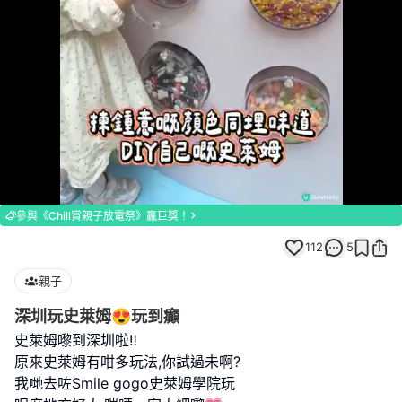
Loaded
:
Unmute
92.57%
參與《Chill賞親子放電祭》贏巨獎！
112
5
親子
深圳玩史萊姆😍玩到癲
史萊姆嚟到深圳啦‼️
原來史萊姆有咁多玩法,你試過未啊?
我哋去咗Smile gogo史萊姆學院玩