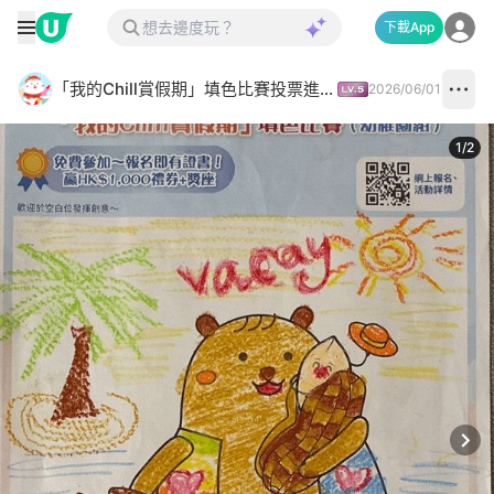
下載App
「我的Chill賞假期」填色比賽投票進行中✅
2026/06/01
1
/
2
Next