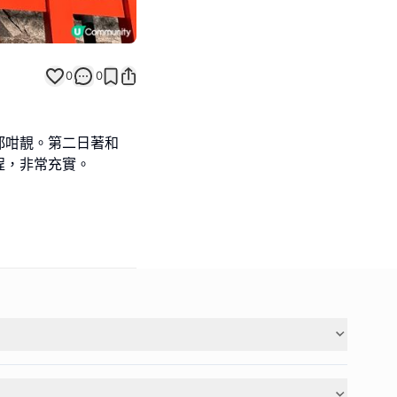
0
0
都咁靚。第二日著和