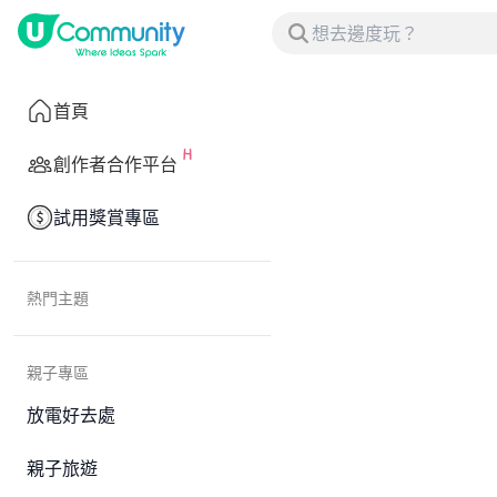
首頁
創作者合作平台
試用獎賞專區
熱門主題
親子專區
放電好去處
親子旅遊