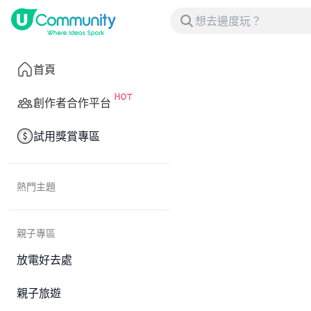
首頁
創作者合作平台
試用獎賞專區
熱門主題
親子專區
放電好去處
親子旅遊