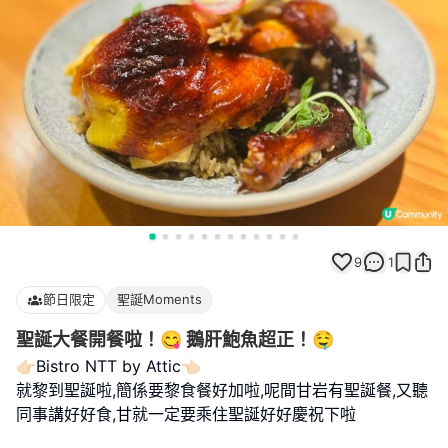
9
1
節日限定
聖誕Moments
聖誕大餐開餐啦！😋 鵝肝鮑魚超正！🤤
👉🏻Bistro NTT by Attic👈🏻
就黎到聖誕啦,簡係要黎食餐好加啦,呢間甘岩有聖誕餐,又聽
同事講好好食,甘就一定要乘住聖誕好好慶祝下啦