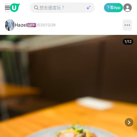
下載App
Hazel
2025/12/29
1
/
12
Next