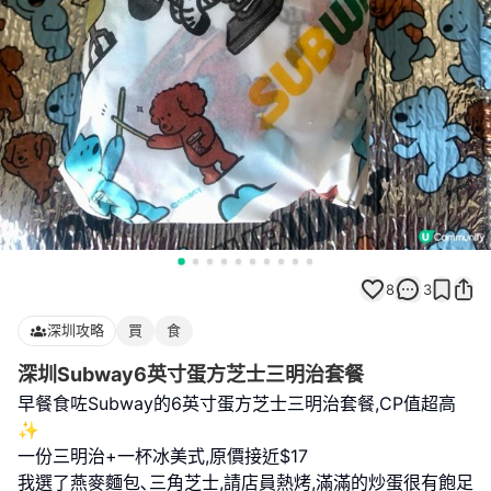
8
3
深圳攻略
買
食
深圳Subway6英寸蛋方芝士三明治套餐
早餐食咗Subway的6英寸蛋方芝士三明治套餐,CP值超高
✨
一份三明治+一杯冰美式,原價接近$17
我選了燕麥麵包､三角芝士,請店員熱烤,滿滿的炒蛋很有飽足