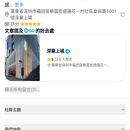
感
...
更多
廣東省深圳市福田區華富街道蓮花一村社區皇崗路5001
號深業上城
評分
文章提及
的好去處
深業上城
5
8
人想去
廣東省深圳市福田區華富街道蓮花一村
社區皇崗路5001號深業上城
顯示所有留言(
3
)...
社群主題
熱門地點