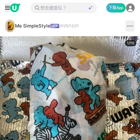
下載App
Me SimpleStyle
2025/12/21
1
/
10
Next