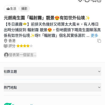
生活
攝影
元朗南生圍「輻射霧」靚景😍有如世外仙境✨
【冬日晨霧😶‍🌫️】前排天色幾好又唔算太大風☀️，有人喺日
出時分捕捉到 輻射霧 靚景😍，佢哋鏡頭下嘅南生圍睇落真
係有如世外仙境✨呀!!「輻射霧」個名其實係源於
...
更多
香港
評分
發表第一個留言...
社群主題
熱門地點