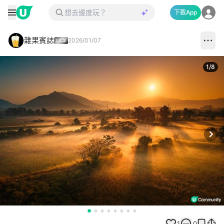
下載App
雜果賓誌
2026/01/07
1
/
8
Next
1
0